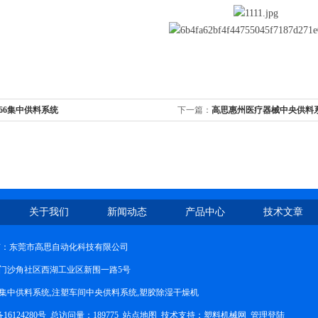
-66集中供料系统
下一篇：
高思惠州医疗器械中央供料
关于我们
新闻动态
产品中心
技术文章
权所有：东莞市高思自动化科技有限公司
门沙角社区西湖工业区新围一路5号
集中供料系统,注塑车间中央供料系统,塑胶除湿干燥机
6124280号
总访问量：189775
站点地图
技术支持：
塑料机械网
管理登陆