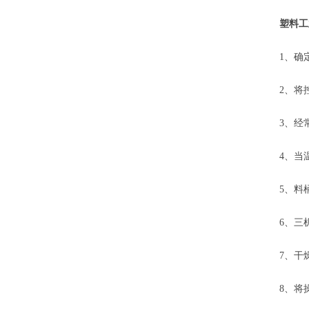
塑料工
1、确定
2、将控
3、经常
4、当温
5、料桶
6、三机
7、干燥
8、将操