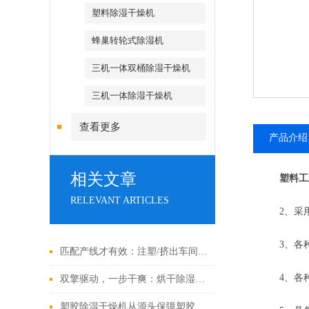
塑料除湿干燥机
蜂巢转轮式除湿机
三机一体双桶除湿干燥机
三机一体除湿干燥机
查看更多
产品介绍
相关文章
塑料工
RELEVANT ARTICLES
2、采用
3、各种
匹配产线才有效：注塑/挤出车间中央供料系统选型策略与工艺校核
4、各种
双擎驱动，一步干爽：烘干除湿一体机，高效能干燥的集成解决方案
塑胶除湿干燥机从源头保障塑胶制品品质