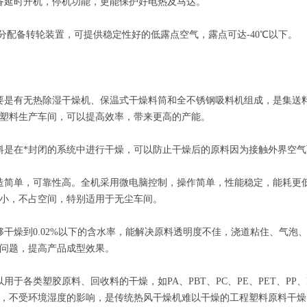
延时开机，停机功能，更能保护好电热及马达。
配备转轮装置，可提供稳定性好的低露点空气，露点可达-40℃以下。
是有无热除湿干燥机、保温式干燥料筒和全不锈钢吸料机组成，是集送料
塑料生产车间，可以提高效率，带来更高的产能。
是在*封闭的系统中进行干燥，可以防止干燥后的原料因为接触外界空气
单，可靠性高。全机采用微电脑控制，操作简单，性能稳定，能耗更低，干燥
小，不占空间，特别适用于无尘车间。
燥到0.02%以下的含水率，能解决原料透明度不佳，浇道粘住、气泡
问题，提高产品成型效果。
于各类塑胶原料、回收料的干燥，如PA、PBT、PC、PE、PET、PP
，不受环境湿度的影响，是传统热风干燥机难以干燥的工程塑料原料干燥