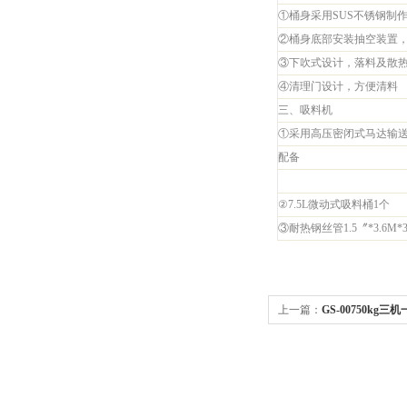
①桶身采用SUS不锈钢制
②桶身底部安装抽空装置
③下吹式设计，落料及散
④清理门设计，方便清料
三、吸料机
①采用高压密闭式马达输
配备
②7.5L微动式吸料桶1个
③耐热钢丝管1.5〞*3.6M*
上一篇：
GS-00750kg