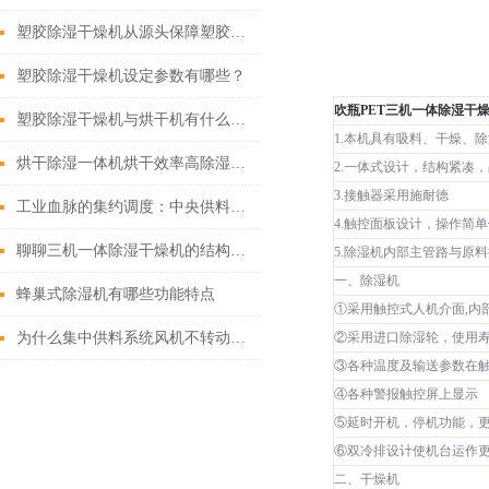
塑胶除湿干燥机从源头保障塑胶制品品质
塑胶除湿干燥机设定参数有哪些？
吹瓶PET三机一体除湿干
塑胶除湿干燥机与烘干机有什么区别？
1.本机具有吸料、干燥、
烘干除湿一体机烘干效率高除湿效果好
2.一体式设计，结构紧凑
3.接触器采用施耐德
工业血脉的集约调度：中央供料系统的气力输送原理与产线协同逻辑
4.触控面板设计，操作简
聊聊三机一体除湿干燥机的结构与配置特点
5.除湿机内部主管路与原
一、除湿机
蜂巢式除湿机有哪些功能特点
①采用触控式人机介面,内
为什么集中供料系统风机不转动及振动过大？
②采用进口除湿轮，使用
③各种温度及输送参数在
④各种警报触控屏上显示
⑤延时开机，停机功能，
⑥双冷排设计使机台运作
二、干燥机