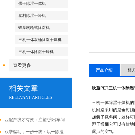
烘干除湿一体机
塑料除湿干燥机
蜂巢转轮式除湿机
三机一体双桶除湿干燥机
三机一体除湿干燥机
查看更多
产品介绍
相
相关文章
吹瓶PET三机一体除湿
RELEVANT ARTICLES
三机一体除湿干燥机的
机回路采用的是全封团
加装了截料阀，这样可
匹配产线才有效：注塑/挤出车间中央供料系统选型策略与工艺校核
湿干燥桶它可以有效地
露点的空气。
双擎驱动，一步干爽：烘干除湿一体机，高效能干燥的集成解决方案