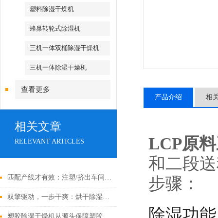
塑料除湿干燥机
蜂巢转轮式除湿机
三机一体双桶除湿干燥机
三机一体除湿干燥机
查看更多
产品介绍
相
相关文章
LCP原
RELEVANT ARTICLES
和二段送
匹配产线才有效：注塑/挤出车间中央供料系统选型策略与工艺校核
步骤：
双擎驱动，一步干爽：烘干除湿一体机，高效能干燥的集成解决方案
除湿功能
塑胶除湿干燥机从源头保障塑胶制品品质