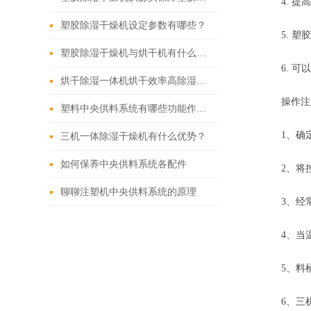
4. 提高
塑胶除湿干燥机设定参数有哪些？
5. 塑胶
塑胶除湿干燥机与烘干机有什么区别？
6. 可以
烘干除湿一体机烘干效率高除湿效果好
操作注
塑料中央供料系统有哪些功能作用？
1、确定
三机一体除湿干燥机有什么优势？
如何保养中央供料系统各配件
2、将控
聊聊注塑机中央供料系统的原理
3、经常
4、当温
5、料桶
6、三机