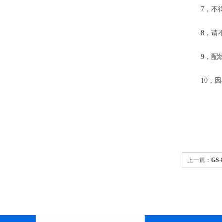
7，不得
8，请不
9，配线
10，因
上一篇：
GS