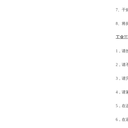
7、干燥
8、将操
工业三
1，请按
2，请不
3，请完成
4，请紧
5，在进行
6，在通