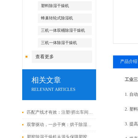
塑料除湿干燥机
蜂巢转轮式除湿机
三机一体双桶除湿干燥机
三机一体除湿干燥机
查看更多
产品介绍
相关文章
工业三机
RELEVANT ARTICLES
1. 自动
2. 塑料
匹配产线才有效：注塑/挤出车间中央供料系统选型策略与工艺校核
3. 提高
双擎驱动，一步干爽：烘干除湿一体机，高效能干燥的集成解决方案
塑胶除湿干燥机从源头保障塑胶制品品质