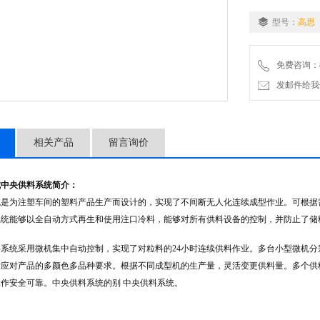
型号：
高思
免费咨询：86-
发邮件给我们：5
相关产品
留言询价
械中央供料系统
简介：
统是为注塑车间的塑料产品生产而设计的，实现了不间断无人化连续成型作业。可根据
系统能够以全自动方式再生和使用注口冷料，能够对所有供料设备的控制，并防止了储
系统采用微机集中自动控制，实现了对粒料的24小时连续供料作业。多台小型微机
适应对产品的多颜色多品种要求。根据不同成型机的生产量，灵活变更供料量。多个供
作安全可靠。中央供料系统的别 中央供料系统。