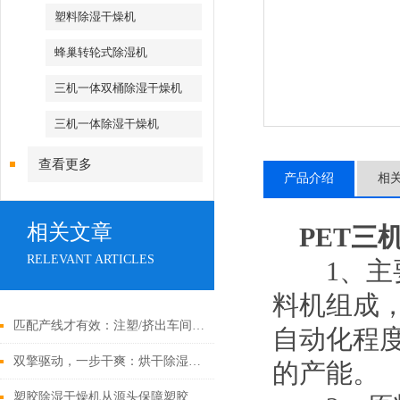
塑料除湿干燥机
蜂巢转轮式除湿机
三机一体双桶除湿干燥机
三机一体除湿干燥机
查看更多
产品介绍
相
相关文章
PET三
RELEVANT ARTICLES
1、主要
料机组成
匹配产线才有效：注塑/挤出车间中央供料系统选型策略与工艺校核
自动化程
双擎驱动，一步干爽：烘干除湿一体机，高效能干燥的集成解决方案
的产能。
塑胶除湿干燥机从源头保障塑胶制品品质