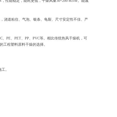
稳定，能耗更低，干燥风量30~200 m3/hr。能减
佳，浇道粘住、气泡、银条、龟裂、尺寸安定性不佳、产
PE、PET、PP、PVC等。相比传统热风干燥机，可
的工程塑料原料干燥的选择。
施工。