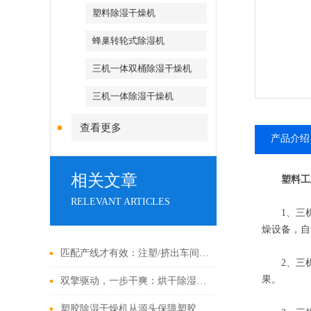
塑料除湿干燥机
蜂巢转轮式除湿机
三机一体双桶除湿干燥机
三机一体除湿干燥机
查看更多
产品介绍
相关文章
塑料工
RELEVANT ARTICLES
1、三机
燥设备，自
匹配产线才有效：注塑/挤出车间中央供料系统选型策略与工艺校核
2、三机
果。
双擎驱动，一步干爽：烘干除湿一体机，高效能干燥的集成解决方案
塑胶除湿干燥机从源头保障塑胶制品品质