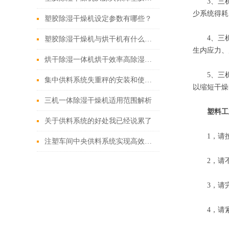
3、三机一
少系统得耗
塑胶除湿干燥机设定参数有哪些？
4、三机一
塑胶除湿干燥机与烘干机有什么区别？
生内应力、
烘干除湿一体机烘干效率高除湿效果好
5、三机一
集中供料系统失重秤的安装和使用要注意这些
以缩短干燥
三机一体除湿干燥机适用范围解析
塑料工
关于供料系统的好处我已经说累了
1，请按
注塑车间中央供料系统实现高效、稳定注塑生产
2，请不
3，请完成
4，请紧