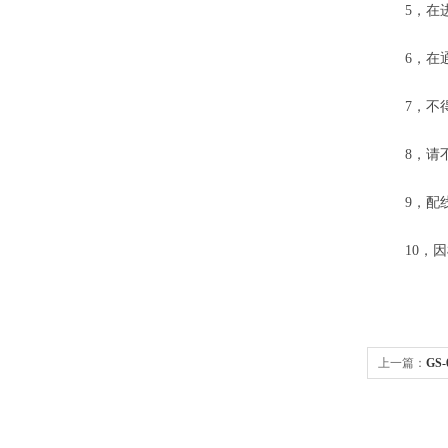
5，在进行
6，在通
7，不得
8，请不
9，配线
10，因
上一篇：
GS