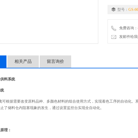
型号：
GS-6
免费咨询：86-
发邮件给我们：5
相关产品
留言询价
业供料系统
系统
统
可根据需要改变原料品种、多颜色材料的组合使用方式，实现着色工序的自动化。
防止了储料仓内阻塞现象的发生，通过设置监控台实现全自动化。
作原理：