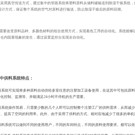
统采用真空传送方式，通过集中的管路系统将塑料原料从储料罐输送到除湿干燥系统，
设计方式，保证整个系统的空气对原料进行输送，防止除湿干燥后的原料回潮。
需要改变原料品种、多颜色材料的组合使用方式，实现着色工序的自动化。系统能够
料仓内阻塞现象的发生，通过设置监控台实现全自动化。
特点：
中供料系统
供料系统可实现将多种原料自动供给多室任意的注塑加工设备使用，在这其中可包括原
化控制、监测等、并能满足24小时不停机的生产需要。
供料系统操作简易，只需要少数的几个人即可以控制整个注塑工厂的供料需求，从而减
备、提高了空间的利用率。此外、由于采用了供料的方式、相对应地减少了很多的单机
供料系统可以做到不同的使用用户，不同的车间特点，不同的原料使用要求。都可以依