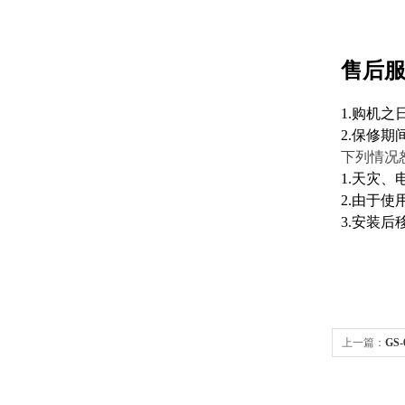
售后
1.购机
2.保修
下列情况
1.天灾
2.由于
3.安装
上一篇：
GS