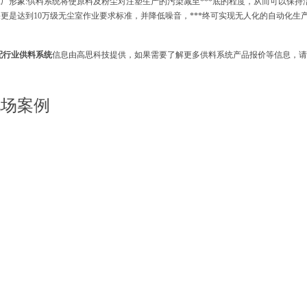
厂形象:供料系统将使原料及粉尘对注塑生产的污染减至***底的程度，从而可以保持
更是达到10万级无尘室作业要求标准，并降低噪音，***终可实现无人化的自动化生
配行业供料系统
信息由高思科技提供，如果需要了解更多供料系统产品报价等信息，请
现场案例