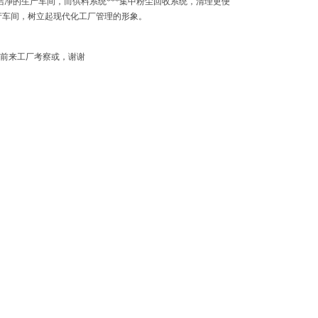
洁净的生产车间，而供料系统***集中粉尘回收系统，清理更便
产车间，树立起现代化工厂管理的形象。
前来工厂考察或，谢
谢