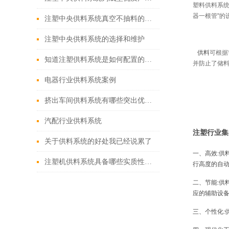
塑料供料系
器一根管"的
注塑中央供料系统真空不抽料的原因分析与解决
注塑中央供料系统的选择和维护
供料
可根据
知道注塑供料系统是如何配置的吗？
并防止了储
电器行业供料系统案例
挤出车间供料系统有哪些突出优势?
汽配行业供料系统
注塑行业集
关于供料系统的好处我已经说累了
一、高效:
注塑机供料系统具备哪些实质性的生产优势？
行高度的自动
二、节能:
应的辅助设
三、个性化: