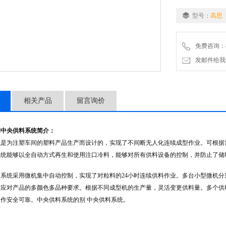
型号：
高思
免费咨询：86-
发邮件给我们：5
相关产品
留言询价
间中央供料系统
简介：
统是为注塑车间的塑料产品生产而设计的，实现了不间断无人化连续成型作业。可根据
系统能够以全自动方式再生和使用注口冷料，能够对所有供料设备的控制，并防止了储
系统采用微机集中自动控制，实现了对粒料的24小时连续供料作业。多台小型微机
适应对产品的多颜色多品种要求。根据不同成型机的生产量，灵活变更供料量。多个供
作安全可靠。中央供料系统的别 中央供料系统。