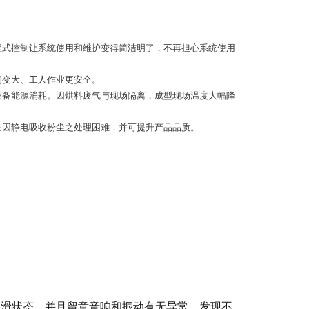
程式控制让系统使用和维护变得简洁明了，不再担心系统使用
间变大、工人作业更安全。
设备能源消耗。因烘料废气与现场隔离，成型现场温度大幅降
品因静电吸收粉尘之处理困难，并可提升产品品质。
润滑状态，并且留意音响和振动有无异常。发现不