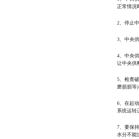
正常情况
2、停止
3、中央
4、中央
让中央供
5、检查
磨损损等
6、在起
系统运转
7、要保
水分不能