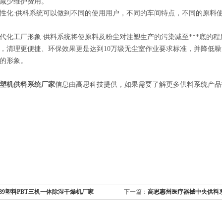
减少维护费用。
:供料系统可以做到不同的使用用户，不同的车间特点，不同的原料使用
工厂形象:供料系统将使原料及粉尘对注塑生产的污染减至***底的程
，清理更便捷、环保效果更是达到10万级无尘室作业要求标准，并降低噪
的形象。
塑机供料系统厂家
信息由高思科技提供，如果需要了解更多供料系统产品
-89塑料PBT三机一体除湿干燥机厂家
下一篇：
高思惠州医疗器械中央供料