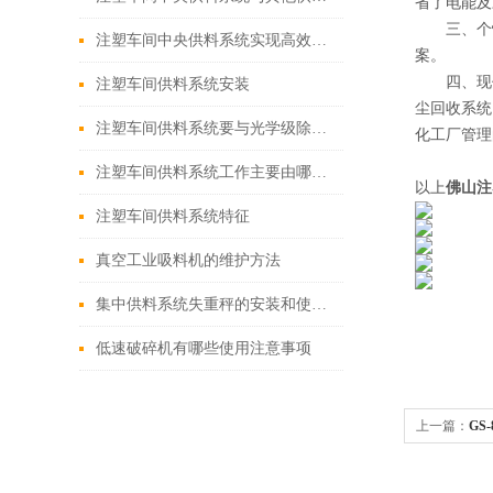
省了电能及
三、个性化
注塑车间中央供料系统实现高效、稳定注塑生产
案。
四、现代化
注塑车间供料系统安装
尘回收系统
注塑车间供料系统要与光学级除湿干燥机配合使用
化工厂管理
注塑车间供料系统工作主要由哪些步骤来完成？
以上
佛山注
注塑车间供料系统特征
真空工业吸料机的维护方法
集中供料系统失重秤的安装和使用要注意这些
低速破碎机有哪些使用注意事项
上一篇：
GS