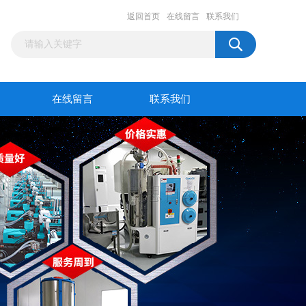
返回首页
在线留言
联系我们
在线留言
联系我们