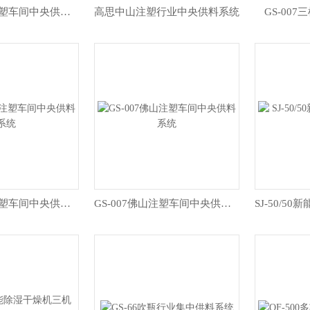
GS-007惠州注塑车间中央供料系统
高思中山注塑行业中央供料系统
GS-00
GS-007中山注塑车间中央供料系统
GS-007佛山注塑车间中央供料系统