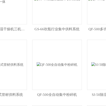
SJ-50多功能除湿干燥机三机一体
GS-66吹瓶行业集中供料系统
QF-50
体式管材供料系统
QF-500全自动集中粉碎机
SJ-5