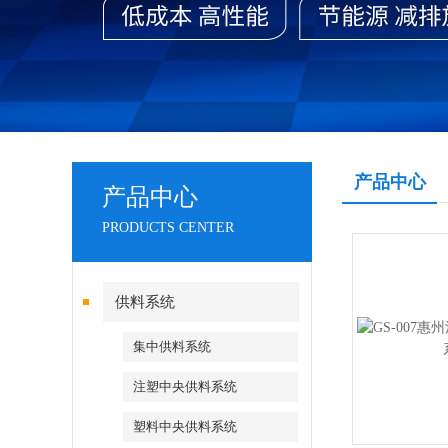
产品中心
产品中心
PRODUCTS CENTER
供料系统
集中供料系统
注塑中央供料系统
塑料中央供料系统