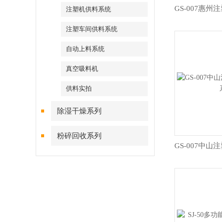
注塑机供料系统
注塑车间供料系统
自动上料系统
真空吸料机
供料实拍
除湿干燥系列
粉碎回收系列