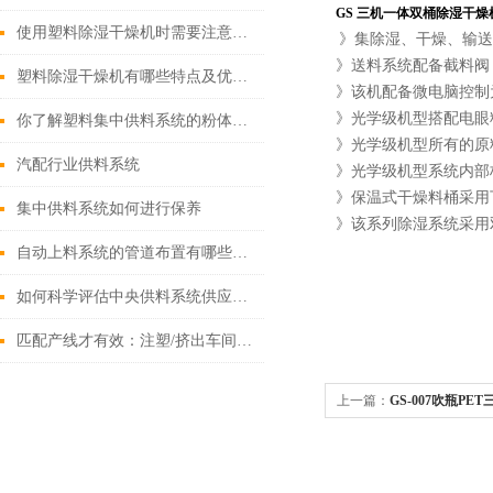
GS 三机一体双桶除湿干燥
使用塑料除湿干燥机时需要注意了！
》集除湿、干燥、输送
》送料系统配备截料阀
塑料除湿干燥机有哪些特点及优势？该如何操作？
》该机配备微电脑控制
》光学级机型搭配电眼
你了解塑料集中供料系统的粉体输送原理吗？
》光学级机型所有的原
汽配行业供料系统
》光学级机型系统内部
》保温式干燥料桶采用
集中供料系统如何进行保养
》该系列除湿系统采用
自动上料系统的管道布置有哪些要求？
如何科学评估中央供料系统供应商与工程实施能力？
匹配产线才有效：注塑/挤出车间中央供料系统选型策略与工艺校核
上一篇：
GS-007吹瓶P