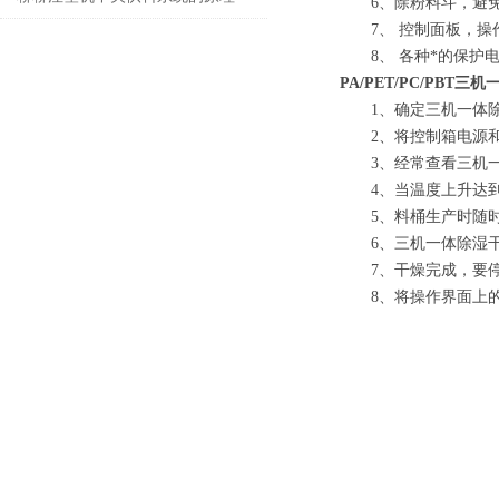
6、除粉料斗，避免
7、 控制面板，操
8、 各种*的保护电
PA/PET/PC/PBT
1、确定三机一体除
2、将控制箱电源和
3、经常查看三机一
4、当温度上升达到
5、料桶生产时随时保
6、三机一体除湿干
7、干燥完成，要停
8、将操作界面上的