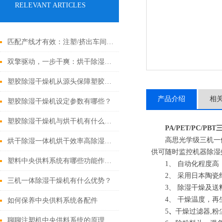
RELEVANT ARTICLES
匹配产线才有效：注塑/挤出车间中央供料系统选型策略与工艺校核
双擎驱动，一步干爽：烘干除湿一体机，高效能干燥的集成解决方案
塑胶除湿干燥机从源头保障塑胶制品品质
产品介绍
相
塑胶除湿干燥机设定参数有哪些？
塑胶除湿干燥机与烘干机有什么区别？
PA/PET/PC/
高思光学级三机一体除
烘干除湿一体机烘干效率高除湿效果好
供可随时监控机器除湿
塑料中央供料系统有哪些功能作用？
1、 自动化程度高
2、 采用日本陶瓷
三机一体除湿干燥机有什么优势？
3、 除湿干燥及送
4、 干燥温度，再生
如何保养中央供料系统各配件
5
、
干燥过滤器,粉
聊聊注塑机中央供料系统的原理