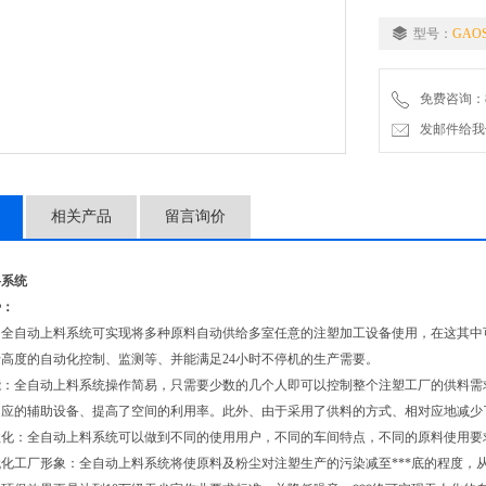
型号：
GAOS
免费咨询：86-
发邮件给我们：5
相关产品
留言询价
料系统
势：
全自动上料系统可实现将多种原料自动供给多室任意的注塑加工设备使用，在这其中
高度的自动化控制、监测等、并能满足24小时不停机的生产需要。
全自动上料系统操作简易，只需要少数的几个人即可以控制整个注塑工厂的供料需求
相应的辅助设备、提高了空间的利用率。此外、由于采用了供料的方式、相对应地减少
：全自动上料系统可以做到不同的使用用户，不同的车间特点，不同的原料使用要求
工厂形象：全自动上料系统将使原料及粉尘对注塑生产的污染减至***底的程度，从