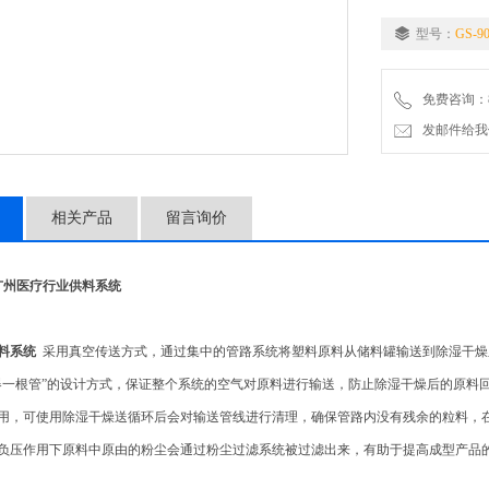
型号：
GS-9
免费咨询：86-
发邮件给我们：5
相关产品
留言询价
/广州医疗行业供料系统
供料系统
采用真空传送方式，通过集中的管路系统将塑料原料从储料罐输送到除湿干燥
器一根管”的设计方式，保证整个系统的空气对原料进行输送，防止除湿干燥后的原料
用，可使用除湿干燥送循环后会对输送管线进行清理，确保管路内没有残余的粒料，
负压作用下原料中原由的粉尘会通过粉尘过滤系统被过滤出来，有助于提高成型产品