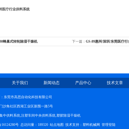
广州医疗行业供料系统
-80蜂巢式转轮除湿干燥机
下一篇：
GS-89惠州/深圳/东莞医疗
关于我们
新闻动态
产品中心
技术文章
权所有：东莞市高思自动化科技有限公司
门沙角社区西湖工业区新围一路5号
集中供料系统,注塑车间中央供料系统,塑胶除湿干燥机
6124280号
总访问量：189320
站点地图
技术支持：
塑料机械网
管理登陆