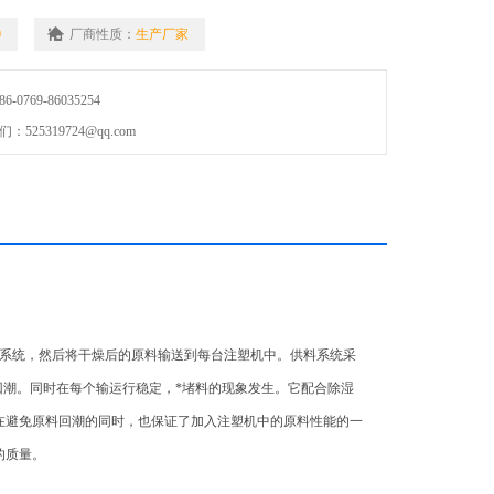
0
厂商性质：
生产厂家
0769-86035254
25319724@qq.com
系统，然后将干燥后的原料输送到每台注塑机中。供料系统采
回潮。同时在每个输运行稳定，*堵料的现象发生。它配合除湿
在避免原料回潮的同时，也保证了加入注塑机中的原料性能的一
的质量。