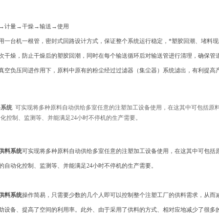
→计量→干燥→输送→使用
用一台机一根管，密封式回路设计方式，保证整个系统运行稳定，*塑胶回潮、堵料
次干燥，防止干燥后的塑胶回潮，同时在每个输送循环后对输送管进行清理，确保管
真空负压同进作用下，原料中原有的粉尘经过过滤器（集尘器）系统滤出，有利提高
料系统
可实现将多种原料自动供给多室任意的注塑加工设备使用，在这其中可包括原
化控制、监测等、并能满足24小时不停机的生产需要。
供料系统
可实现将多种原料自动供给多室任意的注塑加工设备使用，在这其中可包括
的自动化控制、监测等、并能满足24小时不停机的生产需要。
供料系统
操作简易，只需要少数的几个人即可以控制整个注塑工厂的供料需求，从而
助设备、提高了空间的利用率。此外、由于采用了供料的方式、相对应地减少了很多