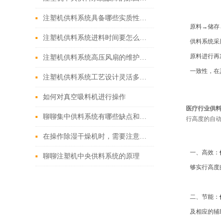
注塑机供料系统具备哪些实质性的生产优势？
原料→储存
注塑机供料系统进料时间要怎么设定？
供料系统采
原料进行再
注塑机供料系统高压风扇的维护你会做吗？
一致性，在
注塑机供料系统工艺设计灵活多样，高效节能
如何对真空吸料机进行操作
医疗行业供
聊聊集中供料系统有哪些缺点和不足
行高度的自动
在操作除湿干燥机时，需要注意哪些问题？
一、高效：
聊聊注塑机中央供料系统的原理
够实行高度
二、节能：
及相应的辅