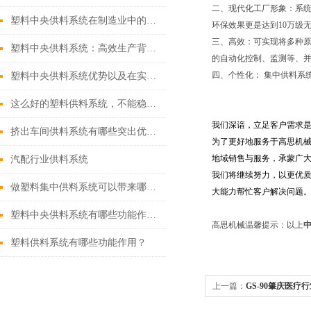
二、现代化工厂形象：系
塑料中央供料系统在制造业中的革命性作用
环保效果更是达到10万级
三、高效：可实现将多种
塑料中央供料系统：高效生产背后的*动力
的自动化控制、监测等、并
四、个性化： 集中供料系
塑料中央供料系统优势以及在实际应用中的作用
这么好的塑料供料系统，不能稳定运行真是亏了
我们深谙，立足客户需求
挤出车间供料系统有哪些突出优势?
为了更好地服务于高思机
地域销售与服务，承蒙广大
汽配行业供料系统
我们将继续努力，以更优
做塑料集中供料系统可以带来哪些好处？
大能力帮忙客户解决问题
塑料中央供料系统有哪些功能作用？
高思机械温馨提示：以上
塑料供料系统有哪些功能作用？
上一篇：
GS-90肇庆医疗