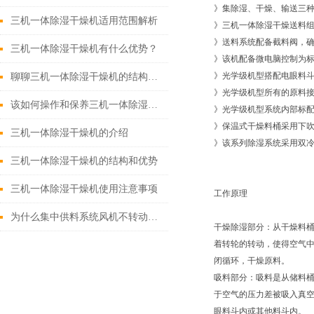
》集除湿、干燥、输送三
三机一体除湿干燥机适用范围解析
》三机一体除湿干燥送料
》送料系统配备截料阀，
三机一体除湿干燥机有什么优势？
》该机配备微电脑控制为
》光学级机型搭配电眼料
聊聊三机一体除湿干燥机的结构与配置特点
》光学级机型所有的原料
该如何操作和保养三机一体除湿干燥机
》光学级机型系统内部标配高
》保温式干燥料桶采用下
三机一体除湿干燥机的介绍
》该系列除湿系统采用双
三机一体除湿干燥机的结构和优势
三机一体除湿干燥机使用注意事项
工作原理
为什么集中供料系统风机不转动及振动过大？
干燥除湿部分：从干燥料
着转轮的转动，使得空气
闭循环，干燥原料。
吸料部分：吸料是从储料
于空气的压力差被吸入真
眼料斗内或其他料斗内。