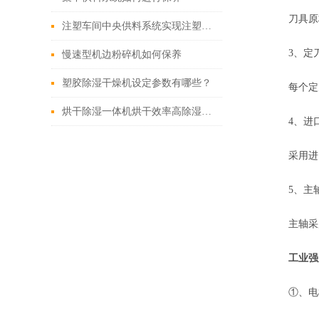
刀具原材
注塑车间中央供料系统实现注塑生产的高效协同与质量管控
3、定刀
慢速型机边粉碎机如何保养
塑胶除湿干燥机设定参数有哪些？
每个定刀
烘干除湿一体机烘干效率高除湿效果好
4、进口
采用进口
5、主轴
主轴采用
工业强
①、电机